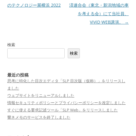
稿
のテクノロジー展横浜 2022
済連合会（東北・新潟地域の車
ナ
を考える会）にて当社員、
ビ
ViViD WEB講演。
→
ゲ
ー
検索
シ
検索
ョ
ン
最近の投稿
思考に特化した目次エディタ「SLP 目次版（仮称）」をリリースし
ました
ウェブサイトをリニューアルしました
情報セキュリティポリシーとプライバシーポリシーを改定しました
すぐに使える要求記述ツール「SLP Web」をリリースしました
響きメモのサービスを終了しました