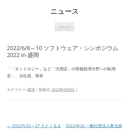
コ
ン
ニュース
テ
ン
ツ
へ
ス
メニュー
キ
ッ
プ
2022/6/8～10 ソフトウェア・シンポジウム
2022 in 盛岡
「「オントロジー」など「汎用語」の情報処理分野への転用
史」、当社員、発表
カテゴリー:
講演
| 投稿日:
2022年6月8日
|
投
←
2022/5/25～27 人とくるま
2022/8/26 一般社団法人東北経