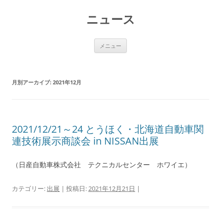
コ
ン
ニュース
テ
ン
ツ
へ
ス
メニュー
キ
ッ
プ
月別アーカイブ:
2021年12月
2021/12/21～24 とうほく・北海道自動車関
連技術展示商談会 in NISSAN出展
（日産自動車株式会社 テクニカルセンター ホワイエ）
カテゴリー:
出展
| 投稿日:
2021年12月21日
|