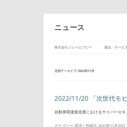
コ
ン
テ
ニュース
ン
ツ
へ
ス
キ
ッ
株式会社ジェーエフピー
製品・サービ
プ
月別アーカイブ:
2022年11月
2022/11/20 「次世代
自動車関連製造業におけるサイバーセキ
カテゴリー:
講演
| 投稿日:
2022年11月20日