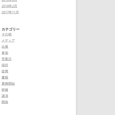
2018年2月
2017年11月
カテゴリー
その他
メディア
出展
参加
営業日
採択
提携
書籍
業務開始
研修
講演
開発