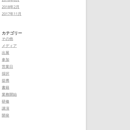
2018年2月
2017年11月
カテゴリー
その他
メディア
出展
参加
営業日
採択
提携
書籍
業務開始
研修
講演
開発