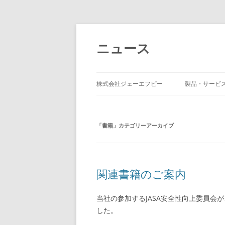
コ
ン
テ
ニュース
ン
ツ
へ
ス
キ
ッ
株式会社ジェーエフピー
製品・サービ
プ
「
書籍
」カテゴリーアーカイブ
関連書籍のご案内
当社の参加するJASA安全性向上委員会
した。