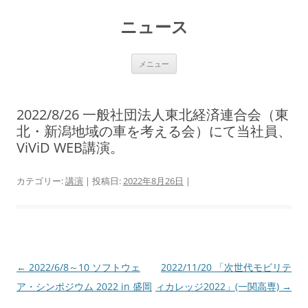
コ
ン
ニュース
テ
ン
ツ
へ
ス
メニュー
キ
ッ
プ
2022/8/26 一般社団法人東北経済連合会（東
北・新潟地域の車を考える会）にて当社員、
ViViD WEB講演。
カテゴリー:
講演
| 投稿日:
2022年8月26日
|
投
←
2022/6/8～10 ソフトウェ
2022/11/20 「次世代モビリテ
稿
ア・シンポジウム 2022 in 盛岡
ィカレッジ2022」(一関高専)
→
ナ