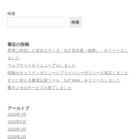
ビ
検索
ゲ
検索
ー
シ
ョ
最近の投稿
思考に特化した目次エディタ「SLP 目次版（仮称）」をリリースし
ン
ました
ウェブサイトをリニューアルしました
情報セキュリティポリシーとプライバシーポリシーを改定しました
すぐに使える要求記述ツール「SLP Web」をリリースしました
響きメモのサービスを終了しました
アーカイブ
2026年7月
2026年5月
2026年3月
2026年2月