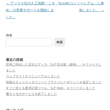
投
←
アックス社の人工知能「ごま
「kusabiコンソーシアム」に参
稿
め」の営業サポートを開始しま
加しました。
→
ナ
した。
ビ
ゲ
検索
ー
検索
シ
ョ
ン
最近の投稿
思考に特化した目次エディタ「SLP 目次版（仮称）」をリリースし
ました
ウェブサイトをリニューアルしました
情報セキュリティポリシーとプライバシーポリシーを改定しました
すぐに使える要求記述ツール「SLP Web」をリリースしました
響きメモのサービスを終了しました