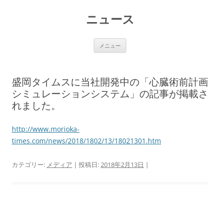
コ
ン
ニュース
テ
ン
ツ
へ
ス
メニュー
キ
ッ
プ
盛岡タイムスに当社開発中の「心臓術前計画
シミュレーションシステム」の記事が掲載さ
れました。
http://www.morioka-
times.com/news/2018/1802/13/18021301.htm
カテゴリー:
メディア
| 投稿日:
2018年2月13日
|