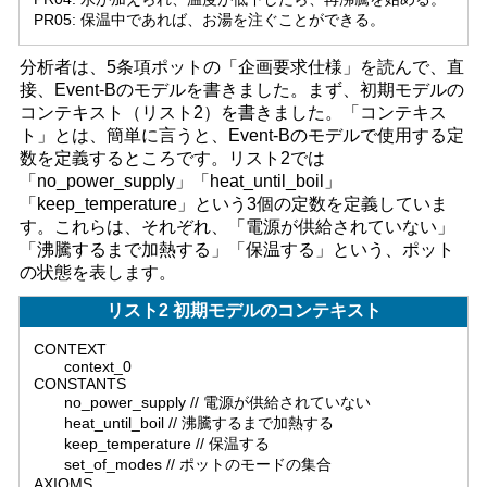
PR05: 保温中であれば、お湯を注ぐことができる。
分析者は、5条項ポットの「企画要求仕様」を読んで、直
接、Event-Bのモデルを書きました。まず、初期モデルの
コンテキスト（リスト2）を書きました。「コンテキス
ト」とは、簡単に言うと、Event-Bのモデルで使用する定
数を定義するところです。リスト2では
「no_power_supply」「heat_until_boil」
「keep_temperature」という3個の定数を定義していま
す。これらは、それぞれ、「電源が供給されていない」
「沸騰するまで加熱する」「保温する」という、ポット
の状態を表します。
リスト2 初期モデルのコンテキスト
CONTEXT
context_0
CONSTANTS
no_power_supply // 電源が供給されていない
heat_until_boil // 沸騰するまで加熱する
keep_temperature // 保温する
set_of_modes // ポットのモードの集合
AXIOMS