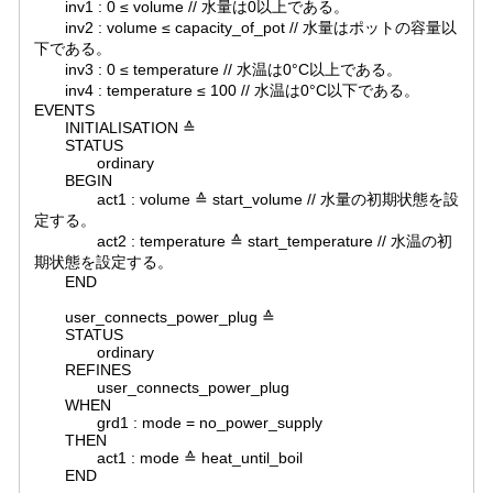
inv1 : 0 ≤ volume // 水量は0以上である。
inv2 : volume ≤ capacity_of_pot // 水量はポットの容量以
下である。
inv3 : 0 ≤ temperature // 水温は0°C以上である。
inv4 : temperature ≤ 100 // 水温は0°C以下である。
EVENTS
INITIALISATION ≙
STATUS
ordinary
BEGIN
act1 : volume ≙ start_volume // 水量の初期状態を設
定する。
act2 : temperature ≙ start_temperature // 水温の初
期状態を設定する。
END
user_connects_power_plug ≙
STATUS
ordinary
REFINES
user_connects_power_plug
WHEN
grd1 : mode = no_power_supply
THEN
act1 : mode ≙ heat_until_boil
END