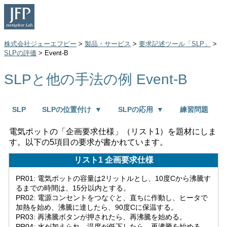
株式会社ジェーエフピー
>
製品・サービス
>
要求記述ツール「SLP」
>
SLPの評価
> Event-B
SLPと他の手法の例 Event-B
SLP
SLPの位置付け
▼
SLPの応用
▼
練習問題
電気ポットの「企画要求仕様」（リスト1）を題材にしま
す。以下の5項目の要求が書かれています。
リスト1 企画要求仕様
PR01: 電気ポットの容量は2リットルとし、10度Cから沸騰す
るまでの時間は、15分以内とする。
PR02: 電源コンセントをつなぐと、直ちに作動し、ヒータで
加熱を始め、沸騰に達したら、90度Cに保温する。
PR03: 再沸騰ボタンが押されたら、再沸騰を始める。
PR04: 水が加えられ、温度が低下したら、再沸騰を始める。