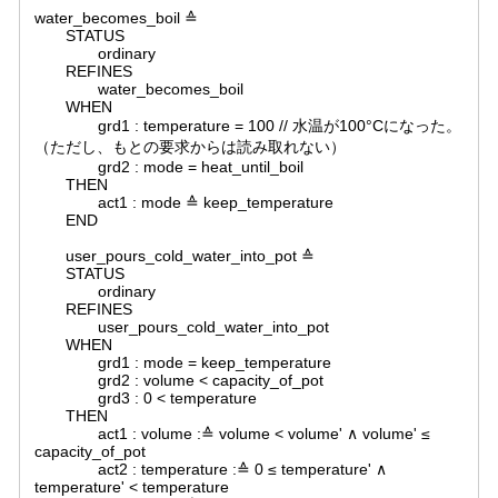
water_becomes_boil ≙
STATUS
ordinary
REFINES
water_becomes_boil
WHEN
grd1 : temperature = 100 // 水温が100°Cになった。
（ただし、もとの要求からは読み取れない）
grd2 : mode = heat_until_boil
THEN
act1 : mode ≙ keep_temperature
END
user_pours_cold_water_into_pot ≙
STATUS
ordinary
REFINES
user_pours_cold_water_into_pot
WHEN
grd1 : mode = keep_temperature
grd2 : volume < capacity_of_pot
grd3 : 0 < temperature
THEN
act1 : volume :≙ volume < volume' ∧ volume' ≤
capacity_of_pot
act2 : temperature :≙ 0 ≤ temperature' ∧
temperature' < temperature