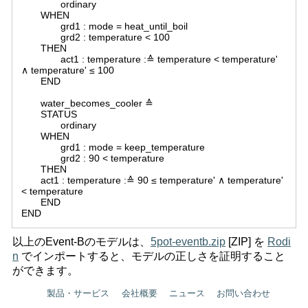
ordinary
WHEN
grd1 : mode = heat_until_boil
grd2 : temperature < 100
THEN
act1 : temperature :≙ temperature < temperature'
∧ temperature' ≤ 100
END
water_becomes_cooler ≙
STATUS
ordinary
WHEN
grd1 : mode = keep_temperature
grd2 : 90 < temperature
THEN
act1 : temperature :≙ 90 ≤ temperature' ∧ temperature'
< temperature
END
END
以上のEvent-Bのモデルは、
5pot-eventb.zip
[ZIP] を
Rodi
n
でインポートすると、モデルの正しさを証明すること
ができます。
製品・サービス
会社概要
ニュース
お問い合わせ