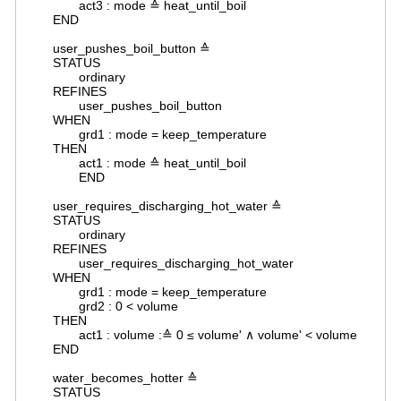
act3 : mode ≙ heat_until_boil
END
user_pushes_boil_button ≙
STATUS
ordinary
REFINES
user_pushes_boil_button
WHEN
grd1 : mode = keep_temperature
THEN
act1 : mode ≙ heat_until_boil
END
user_requires_discharging_hot_water ≙
STATUS
ordinary
REFINES
user_requires_discharging_hot_water
WHEN
grd1 : mode = keep_temperature
grd2 : 0 < volume
THEN
act1 : volume :≙ 0 ≤ volume' ∧ volume' < volume
END
water_becomes_hotter ≙
STATUS