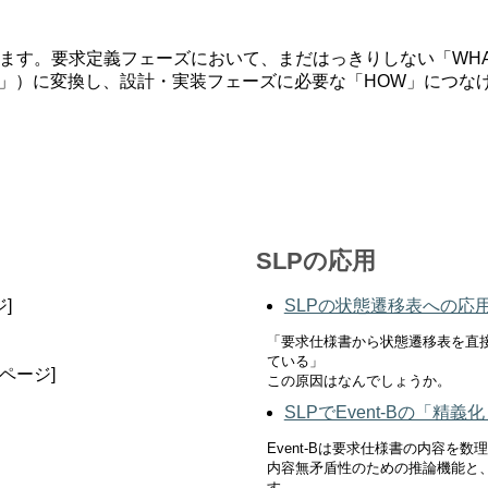
ます。要求定義フェーズにおいて、まだはっきりしない「WHA
AT」）に変換し、設計・実装フェーズに必要な「HOW」につな
SLPの応用
ジ]
SLPの状態遷移表への応
「要求仕様書から状態遷移表を直
ている」
0ページ]
この原因はなんでしょうか。
SLPでEvent-Bの「精
Event-Bは要求仕様書の内容を数
内容無矛盾性のための推論機能と
す。