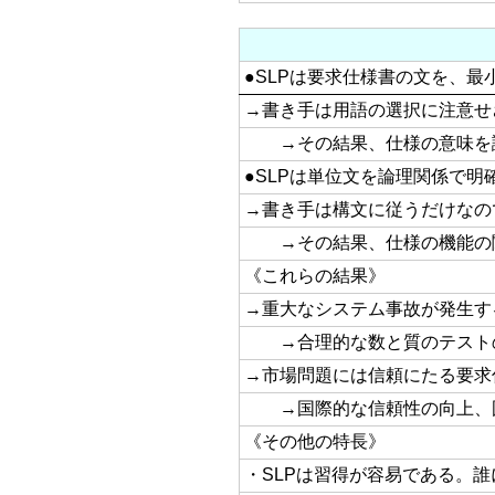
●SLPは要求仕様書の文を、
→書き手は用語の選択に注意せ
→その結果、仕様の意味を
●SLPは単位文を論理関係で
→書き手は構文に従うだけなの
→その結果、仕様の機能の
《これらの結果》
→重大なシステム事故が発生す
→合理的な数と質のテスト
→市場問題には信頼にたる要求
→国際的な信頼性の向上、
《その他の特長》
・SLPは習得が容易である。