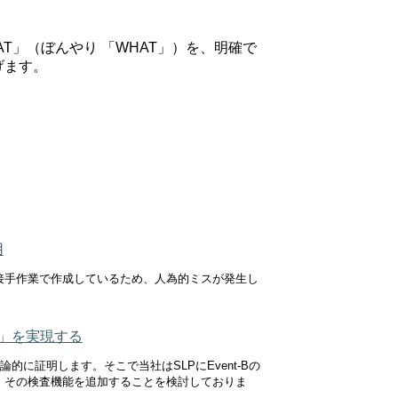
T」（ぼんやり 「WHAT」）を、明確で
げます。
用
接手作業で作成しているため、人為的ミスが発生し
義化」を実現する
理論的に証明します。そこで当社はSLPにEvent-Bの
、その検査機能を追加することを検討しておりま