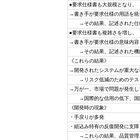
●要求仕様書も大規模となり、
→書き手が要求仕様の用語を統
→その結果、記述された仕
●要求仕様書も複雑さを増し、
→書き手が要求仕様の意味内容
→その結果、記述された機
《これらの結果》
→開発されたシステムが重大な
→リスク低減のためのテス
→万が一、市場で問題が発生し
→国際的な信用の低下、国
《開発時の現象》
・手戻りが多発
・組込み特有の反復開発に支障
→これらの結果、品質管理