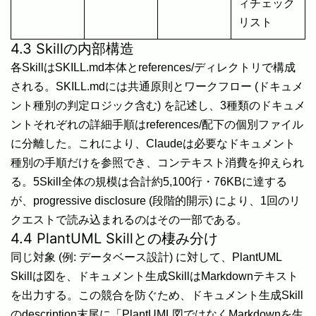
ィチェック
リスト
4.3 Skillの内部構造
各SkillはSKILL.md本体とreferences/ディレクトリで構成
される。SKILL.mdには共通原則とワークフロー (ドキュメ
ント種別の判定ロジック含む) を記述し、3種類のドキュメ
ントそれぞれの詳細手順はreferences/配下の個別ファイル
に分離した。これにより、Claudeは必要なドキュメント
種別の手順だけを参照でき、コンテキスト消費を抑えられ
る。5Skill全体の規模は合計約5,100行・76KBに達する
が、progressive disclosure (段階的開示) により、1回のリ
クエストで読み込まれるのはその一部である。
4.4 PlantUML Skillとの棲み分け
同じ対象 (例: データベース設計) に対して、PlantUML
Skillは図を、ドキュメント生成SkillはMarkdownテキスト
を出力する。この競合を防ぐため、ドキュメント生成Skill
のdescription末尾に「PlantUML図ではなくMarkdownを生