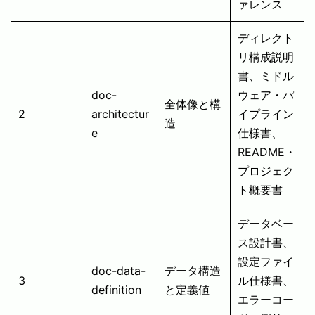
ァレンス
ディレクト
リ構成説明
書、ミドル
doc-
ウェア・パ
全体像と構
2
architectur
イプライン
造
e
仕様書、
README・
プロジェク
ト概要書
データベー
ス設計書、
設定ファイ
doc-data-
データ構造
3
ル仕様書、
definition
と定義値
エラーコー