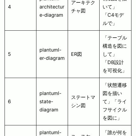
アーキテク
4
architectur
いて」
チャ図
e-diagram
「C4モデ
ルで」
「テーブル
構造を図に
plantuml-
5
ER図
して」
er-diagram
「DB設計
を可視化」
「状態遷移
plantuml-
図を描い
ステートマ
6
state-
て」「ライ
シン図
diagram
フサイクル
を図に」
plantuml-
「誰が何を