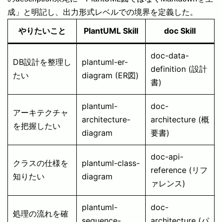
成」と明記し、出力形式レベルでの境界を定義した。
やりたいこと
PlantUML Skill
doc Skill
doc-data-
DB設計を整理し
plantuml-er-
definition (設計
たい
diagram (ER図)
書)
plantuml-
doc-
アーキテクチャ
architecture-
architecture (概
を把握したい
diagram
要書)
doc-api-
クラスの仕様を
plantuml-class-
reference (リフ
知りたい
diagram
ァレンス)
plantuml-
doc-
処理の流れを確
sequence-
architecture (パ