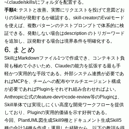
~/.claude/skills/にフォルダを配置する。
手順4:
テストと改善。実際にリクエストを投げて意図どお
りのSkillが発動するか確認する。skill-creatorのEvalモード
を使えば、複数パターンのテストプロンプトで体系的に検
証できる。発動しない場合はdescription のトリガーワード
を追加し、誤発動する場合は境界条件を明確化する。
6. まとめ
SkillはMarkdownファイル1つで作成でき、コンテキスト負
荷も極めて小さいため、Claudeの能力を拡張する最も手
軽かつ実用的な手段である。外部システム連携が必要であ
ればMCPを、チームへの配布やマルチエージェント構成
が必要であればPluginをそれぞれ組み合わせればよい。
Anthropic公式のfeature-devやcode-review等のPluginは、
Skill単体では実現しにくい高度な開発ワークフローを提供
しており、Pluginの実用的価値を示す好例である。
今回、PlantUML図生成Skill9種とドキュメント生成Skill5
種の合計14種を作成・運用した経験から、以下の教訓を得