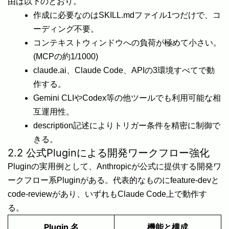
由は以下のとおり。
作成に必要なのはSKILL.mdファイル1つだけで、コ
ーディング不要。
コンテキストウィンドウへの負荷が極めて小さい。
(MCPの約1/1000)
claude.ai、Claude Code、APIの3環境すべてで動
作する。
Gemini CLIやCodex等の他ツールでも利用可能な相
互運用性。
description記述によりトリガー条件を精密に制御で
きる。
2.2 公式Pluginによる開発ワークフロー強化
Pluginの実用例として、Anthropicが公式に提供する開発ワ
ークフロー系Pluginがある。代表的なものにfeature-devと
code-reviewがあり、いずれもClaude Code上で動作す
る。
Plugin 名
機能と構成