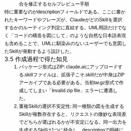
合を修正するセルフレビュー手順
特に重要なのがdescriptionフィールドである。ここに書か
れたキーワードやフレーズが、ClaudeがどのSkillを選択
するかのルーティング判定に直結する。UML用語だけでな
く「コードの構造を図にして」のような自然な日本語表現
も含めることで、UMLに馴染みのないユーザーでも意図し
たSkillが発動するよう設計した。
3.5 作成過程で得た知見
パッケージ形式はZIP: claude.aiにアップロードす
る.skillファイルは、拡張子こそ.skillだが中身はZIP
アーカイブである必要がある。当初tar.gz形式で作
成してしまい「Invalid zip file」エラーに遭遇し
た。
重複Skillの選択不安定性: 同一種類の図を生成する
Skillが複数存在すると、リクエストの微妙な表現差
でどちらが選ばれるかが不安定になる。同一出力を
生成するSkillは1つに統合し、descriptionで明確に