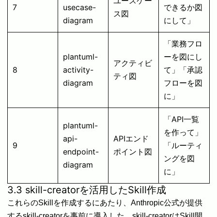
ユースケー
7
usecase-
できるか図
ス図
diagram
にして」
「業務フロ
plantuml-
ーを図にし
アクティビ
8
activity-
て」「承認
ティ図
diagram
フローを図
に」
「API一覧
plantuml-
を作って」
api-
APIエンド
9
「ルーティ
endpoint-
ポイント図
ングを図
diagram
に」
3.3 skill-creatorを活用したSkill作成
これらのSkillを作成するにあたり、Anthropic公式が提供
するskill-creatorを事前に導入した。skill-creatorはSkill開