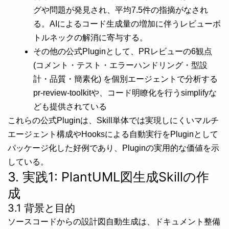
グや問題が発見され、平均7.5件の指摘がなされ
る。AIによるコード生成量の増加に伴うレビューボ
トルネックの解消に寄与する。
その他の公式Pluginとして、PRレビューの6観点
(コメント・テスト・エラーハンドリング・型設
計・品質・簡素化) を個別エージェントで分析する
pr-review-toolkitや、コード明瞭化を行うsimplifyな
ども提供されている
これらの公式Pluginは、Skill単体では実現しにくいマルチ
エージェント構成やHooksによる自動実行をPluginとして
パッケージ化した好例であり、Pluginの実用的な価値を示
している。
3. 実践1: PlantUML図生成Skillの作
成
3.1 背景と目的
ソースコードからの設計図自動生成は、ドキュメント整備