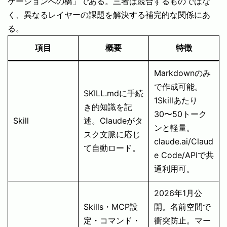
ケーションへの橋」である。三者は競合するものではな
く、異なるレイヤーの課題を解決する補完的な関係にあ
る。
項目
概要
特徴
Markdownのみ
で作成可能。
SKILL.mdに手続
1Skillあたり
き的知識を記
30〜50トーク
Skill
述。Claudeがタ
ンと軽量。
スク文脈に応じ
claude.ai/Claud
て自動ロード。
e Code/APIで共
通利用可。
2026年1月公
Skills・MCP設
開。名前空間で
定・コマンド・
衝突防止。マー