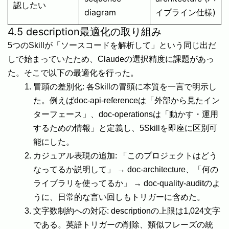
認したい
diagram
イプライン仕様)
4.5 description最適化の取り組み
5つのSkillが「ソースコードを解析して」という同じ出だ
しで始まっていたため、Claudeの選択精度に課題があっ
た。そこで以下の最適化を行った。
冒頭の差別化: 各Skillの冒頭に本質を一言で明示し
た。例えばdoc-api-referenceは「外部から見たイン
ターフェース」、doc-operationsは「動かす・運用
するための情報」と定義し、5Skillを即座に区別可
能にした。
カジュアル表現の追加: 「このプロジェクトはどう
なってるか説明して」 → doc-architecture、「何の
ライブラリを使ってるか」 → doc-quality-auditのよ
うに、日常的な言い回しもトリガーに含めた。
文字数制約への対応: descriptionの上限は1,024文字
である。英語トリガーの削除、類似フレーズの統