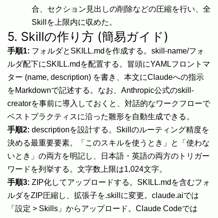
合、セクション見出しの削除などの圧縮を行い、全
Skillを上限内に収めた。
5. Skillの作り方 (簡易ガイド)
手順1:
フォルダとSKILL.mdを作成する。skill-name/フォ
ルダ配下にSKILL.mdを配置する。冒頭にYAMLフロントマ
ター (name, description) を書き、本文にClaudeへの指示
をMarkdownで記述する。なお、Anthropic公式のskill-
creatorを事前に導入しておくと、対話的なワークフローで
ベストプラクティスに沿った雛形を自動生成できる。
手順2:
descriptionを設計する。Skillのルーティング精度を
決める最重要要素。「このスキルを使うとき」と「使わな
いとき」の両方を明記し、日本語・英語の両方のトリガー
ワードを列挙する。文字数上限は1,024文字。
手順3:
ZIP化してアップロードする。SKILL.mdを含むフォ
ルダをZIP圧縮し、拡張子を.skillに変更。claude.aiでは
「設定 > Skills」からアップロード。Claude Codeでは