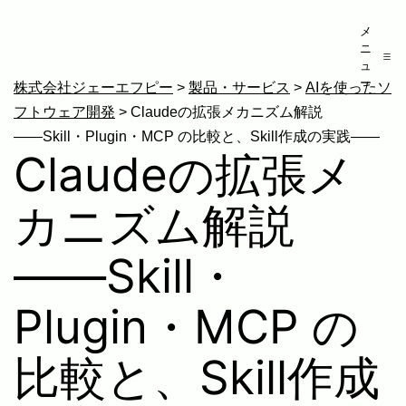
コ
メ
ン
ニ
テ
ュ
ー
ン
株式会社ジェーエフピー
>
製品・サービス
>
AIを使ったソ
ツ
フトウェア開発
> Claudeの拡張メカニズム解説
へ
――Skill・Plugin・MCP の比較と、Skill作成の実践――
Claudeの拡張メ
ス
キ
カニズム解説
ッ
プ
――Skill・
Plugin・MCP の
比較と、Skill作成