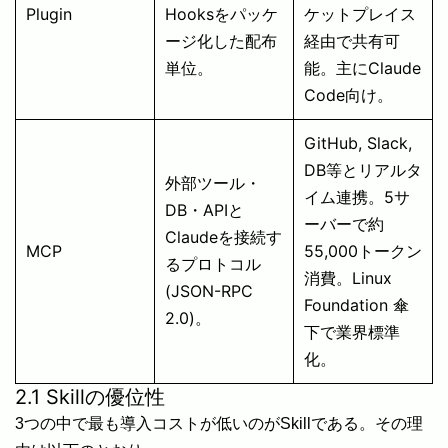
Plugin
Hooksをパッケ
ケットプレイス
ージ化した配布
経由で共有可
単位。
能。主にClaude
Code向け。
GitHub, Slack,
DB等とリアルタ
外部ツール・
イム連携。5サ
DB・APIと
ーバーで約
Claudeを接続す
MCP
55,000トークン
るプロトコル
消費。Linux
(JSON-RPC
Foundation 傘
2.0)。
下で業界標準
化。
2.1 Skillの優位性
3つの中で最も導入コストが低いのがSkillである。その理