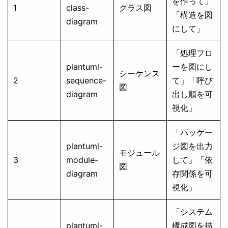
を作って」
1
class-
クラス図
「構造を図
diagram
にして」
「処理フロ
plantuml-
ーを図にし
シーケンス
2
sequence-
て」「呼び
図
diagram
出し順を可
視化」
「パッケー
plantuml-
ジ図を出力
モジュール
3
module-
して」「依
図
diagram
存関係を可
視化」
「システム
plantuml-
構成図を描