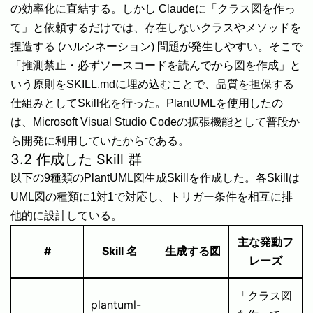
の効率化に直結する。しかし Claudeに「クラス図を作っ
て」と依頼するだけでは、存在しないクラスやメソッドを
捏造する (ハルシネーション) 問題が発生しやすい。そこで
「推測禁止・必ずソースコードを読んでから図を作成」と
いう原則をSKILL.mdに埋め込むことで、品質を担保する
仕組みとしてSkill化を行った。PlantUMLを使用したの
は、Microsoft Visual Studio Codeの拡張機能として普段か
ら開発に利用していたからである。
3.2 作成した Skill 群
以下の9種類のPlantUML図生成Skillを作成した。各Skillは
UML図の種類に1対1で対応し、トリガー条件を相互に排
他的に設計している。
主な発動フ
#
Skill 名
生成する図
レーズ
「クラス図
plantuml-