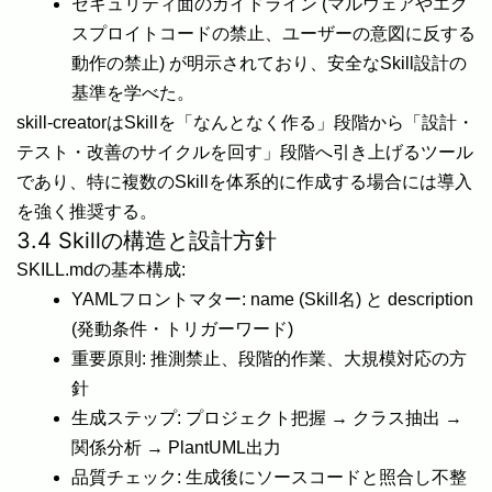
セキュリティ面のガイドライン (マルウェアやエク
スプロイトコードの禁止、ユーザーの意図に反する
動作の禁止) が明示されており、安全なSkill設計の
基準を学べた。
skill-creatorはSkillを「なんとなく作る」段階から「設計・
テスト・改善のサイクルを回す」段階へ引き上げるツール
であり、特に複数のSkillを体系的に作成する場合には導入
を強く推奨する。
3.4 Skillの構造と設計方針
SKILL.mdの基本構成:
YAMLフロントマター: name (Skill名) と description
(発動条件・トリガーワード)
重要原則: 推測禁止、段階的作業、大規模対応の方
針
生成ステップ: プロジェクト把握 → クラス抽出 →
関係分析 → PlantUML出力
品質チェック: 生成後にソースコードと照合し不整