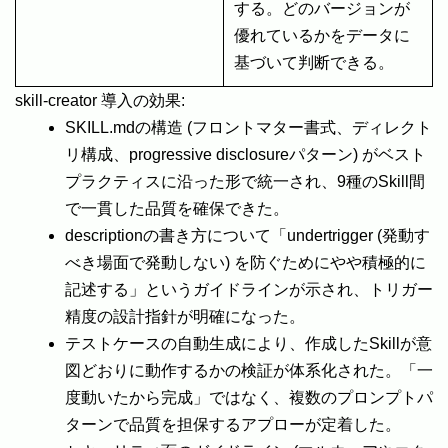
する。どのバージョンが
優れているかをデータに
基づいて判断できる。
skill-creator 導入の効果:
SKILL.mdの構造 (フロントマター書式、ディレクト
リ構成、progressive disclosureパターン) がベスト
プラクティスに沿った形で統一され、9種のSkill間
で一貫した品質を確保できた。
descriptionの書き方について「undertrigger (発動す
べき場面で発動しない) を防ぐためにやや積極的に
記述する」というガイドラインが示され、トリガー
精度の設計指針が明確になった。
テストケースの自動生成により、作成したSkillが意
図どおりに動作するかの検証が体系化された。「一
度動いたから完成」ではなく、複数のプロンプトパ
ターンで品質を担保するアプローが定着した。