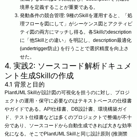
境界を定義することが重要である。
発動条件の競合管理: 9種のSkillを運用すると、「処
理フローを図にして」がシーケンス図とアクティビ
ティ図の両方にマッチし得る。各Skillのdescription
に「他Skillとの違い」を明記し、description最適化
(undertrigger防止) を行うことで選択精度を向上さ
せた。
4. 実践2: ソースコード解析ドキュメ
ント生成Skillの作成
4.1 背景と目的
PlantUML Skillが設計図の可視化を担うのに対し、プロジ
ェクトの運用・保守に必要なのはテキストベースの仕様書
やガイドである。API仕様書、DB設計書、環境構築ガイ
ド、テスト仕様書などは多くのプロジェクトで整備が不十
分であり、ソースコードから自動生成できれば大きな効率
化になる。そこでPlantUML Skillと同じ設計原則 (推測禁